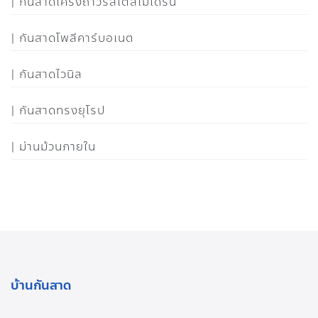
กันสาดโครงถาวรสไตล์โมเดิร์น
กันสาดโพลีคาร์บอเนต
กันสาดไวนิล
กันสาดทรงยุโรป
ม่านม้วนภายใน
บ้านกันสาด